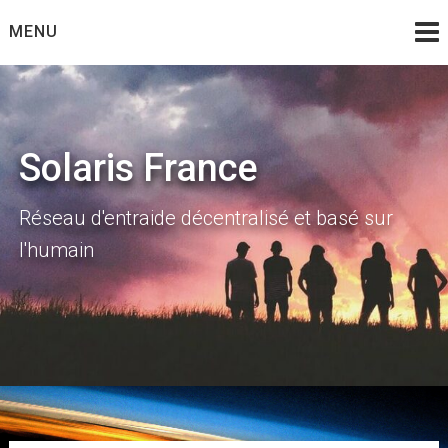
Skip
MENU
to
content
Solaris France
Réseau d'entraide décentralisé et basé sur
l'humain