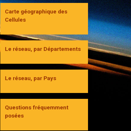
Carte géographique des
Cellules
Le réseau, par Départements
Le réseau, par Pays
Questions fréquemment
posées