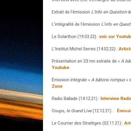
Extrait de l’émission
L’Info en Question
de
L’intégralité de l’émission
L’info en Quest
Le Solarthon (19.03.22) :
voir sur Youtu
L’Institut Michel Serres (14.02.22) :
Articl
Présentation en 23 mn extraite de «
A bâ
Youtube
Émission intégrale «
A bâtons rompus
» d
Zone
Radio Ballade (14.12.21) :
Interview Radi
Ooups,
le Grand Live
(12.12.21) :
Émissi
Le Courrier des Stratèges (02.11.21) :
Art