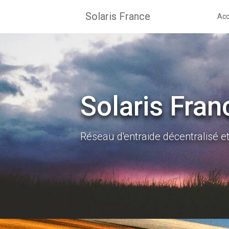
Skip
Solaris France
to
Acc
content
Solaris Fran
Réseau d'entraide décentralisé e