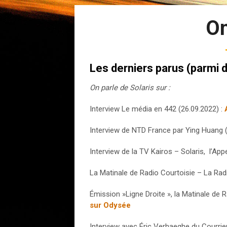
On
Les derniers parus (parmi 
On parle de Solaris sur :
Interview Le média en 442 (26.09.2022) :
Interview de NTD France par Ying Huang (
Interview de la TV Kairos – Solaris, l’App
La Matinale de Radio Courtoisie – La Radi
Émission »Ligne Droite », la Matinale de 
sur Odysée
Interview avec Éric Verhaeghe du Courrier