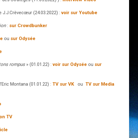
 J.J.Crèvecœur (24.03.2022) :
voir sur Youtube
ion
:
sur Crowdbunker
be
ou
sur Odysée
e
tons rompus
» (01.01.22) :
voir sur Odysée
ou
sur
’Eric Montana (01.01.22) :
TV sur VK
ou
TV sur Media
o
on TV
icle